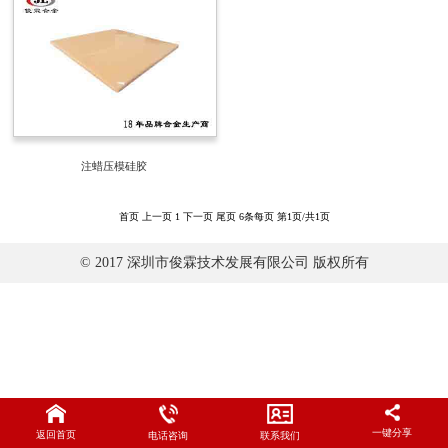
注蜡压模硅胶
首页
上一页
1
下一页
尾页
6条每页
第1页/共1页
© 2017 深圳市俊霖技术发展有限公司 版权所有
一键分享
返回首页
电话咨询
联系我们