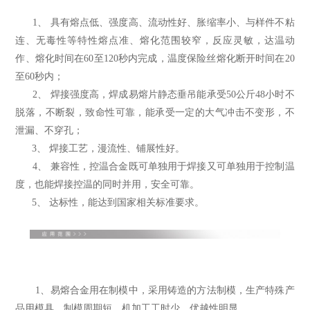
1、 具有熔点低、强度高、流动性好、胀缩率小、与样件不粘
连、无毒性等特性
熔点准、熔化范围较窄，反应灵敏，达温动
作、熔化时间在60至120秒内完成，温度保险丝熔化断开时间在20
至60秒内；
2、 焊接强度高，焊成易熔片静态垂吊能承受50公斤48小时不
脱落，不断裂，致命性可靠，能承受一定的大气冲击不变形，不
泄漏、不穿孔；
3、 焊接工艺，漫流性、铺展性好。
4、 兼容性，
控温合金
既可单独用于焊接又可单独用于控制温
度，也能焊接控温的同时并用，安全可靠。
5、 达标性，能达到国家相关标准要求。
1、
易熔合金
用在制模中，采用铸造的方法制模，生产特殊产
品用模具，制模周期短，机加工工时少，优越性明显。