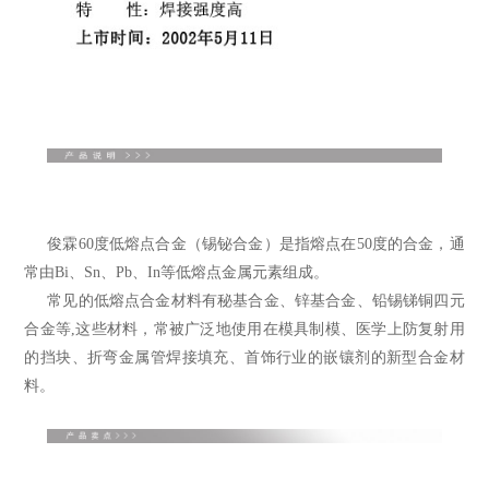
俊霖60度
低熔点合金
（
锡铋合金
）是指熔点在50度的合金，通
常由Bi、Sn、Pb、In等
低熔点金属
元素组成。
常见的低熔点合金材料有秘基合金、锌基合金、铅锡锑铜四元
合金等,这些材料，常被广泛地使用在模具制模、
医学上防复射用
的挡块
、
折弯金属管焊接填充、
首饰行业的
嵌镶剂
的新型合金材
料。