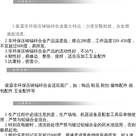
1.俊霖
非环保压铸镉锌合金
最大特点：
少
渣呈颗粒状，合金熔
液面清透。
2.非环保压铸镉锌合金产品温度低：熔点280度，工作温度320–450度，
不宜超过600度，易挥发。
3.非环保压铸镉锌合金产品的流动性好，不沾勺，
4.韧性好，易修边、整形、接焊，适合压加工五金配件
5.比重轻，密度小。
俊霖
非环保压铸镉锌合金
适应面广，如：饰品 鞋花 鞋扣 服饰配件 箱
包配件 五金配件等
1.生产过程中必须注意的是，生产场地、机器设备及配套工具应单独使
用，严禁与铅锡合金混合。
2.特别在电镀时，清洗前处理严禁与镀过铅锡合金的药水池混用，否则
极易起泡。
3.熔炉温度切记不宜超过600度，熔液变成黄色烟状容易挥发，对人体